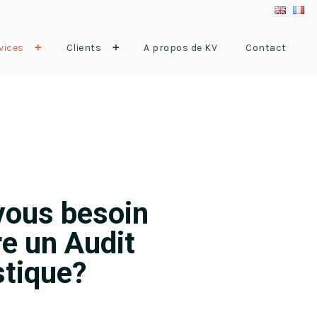
+
+
vices
Clients
A propos de KV
Contact
vous besoin
re un Audit
stique?