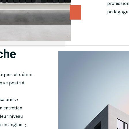
professio
pédagogiqu
che
iques et définir
aque poste à
alariés :
n entretien
leur niveau
 en anglais ;