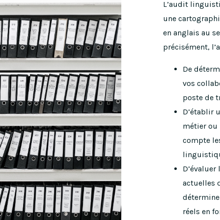
L’audit linguis
une cartograph
en anglais au se
précisément, l’
De détermi
vos collab
poste de tr
D’établir 
métier ou 
compte les
linguistiq
D’évaluer
actuelles 
déterminer
réels en f