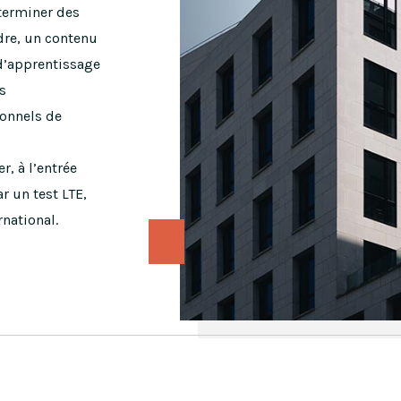
éterminer des
ndre, un contenu
d’apprentissage
s
ionnels de
r, à l’entrée
r un test LTE,
rnational.